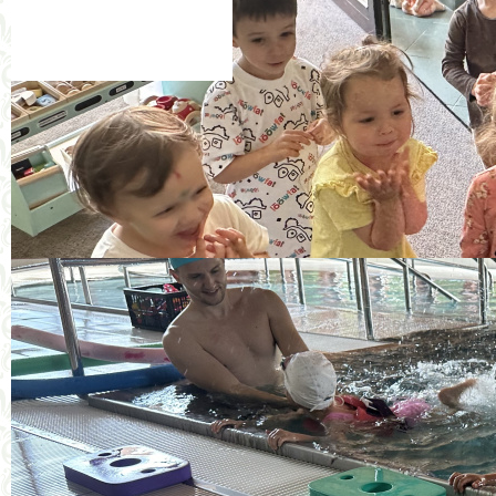
Potvrdenie o zdravotnom stav
Vyhlásenie rodiča o bezinfekč
Prihláška na súkromné hodiny 
informácie pre dotknuté osob
čestné prehlásenie a súhlas 
jedálny lístok
jl 8.7.
jl 19.8.
jl 26.8.