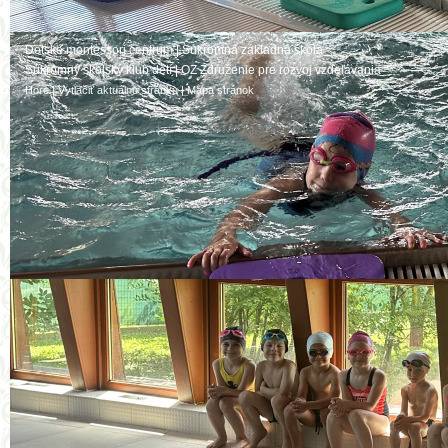
Detské montessori centrum
|
Súkromná základná škola
Súkromný školský klub detí
|
OZ Združenie pre rozvoj vzdelávania
Hore
|
Vytlačiť aktuálnu stránku
|
Mapa stránok