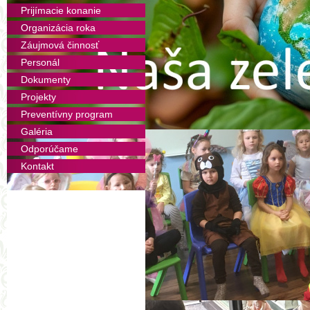
Prijímacie konanie
Prihláška SMŠ
Organizácia roka
Záujmová činnosť
Dodatok k školskému poriadk
Personál
Dokumenty
Záujem o letnú škôlku
Projekty
Preventívny program
Čo potrebujeme do škôlky
Galéria
Odporúčame
Čo potrebujem do predškoly
Kontakt
Prihláška na súkromné hodiny 
Prihláška na súkromné hodiny
Deklarácia práv dieťaťa
Ponuka krúžkov 2014 2015