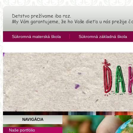
Súkromná materská škola
Súkromná základná škola
OZ Združenie pre rozvoj vzdelávania
NAVIGÁCIA
Dokumenty
Naše portfólio