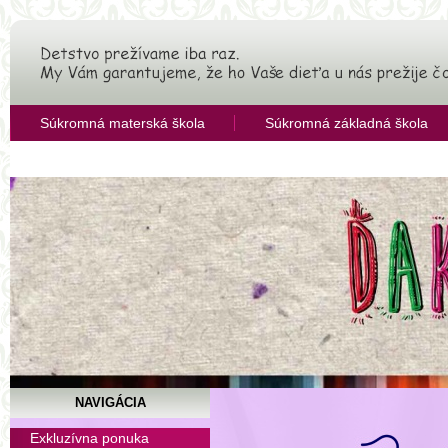
Súkromná materská škola
Súkromná základná škola
OZ Združenie pre rozvoj vzdelávania
NAVIGÁCIA
Súkromné hodiny hry n
Exkluzívna ponuka