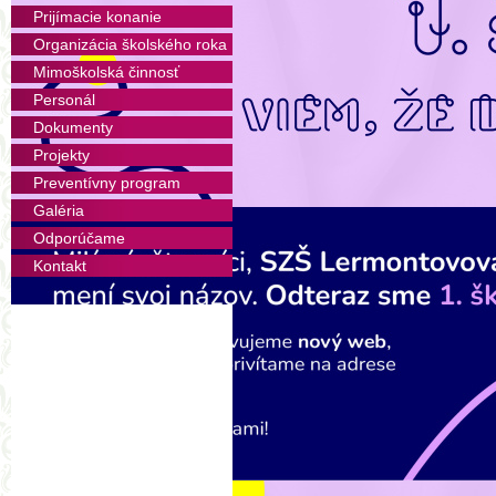
S hrou na klavíri začínajú det
Prijímacie konanie
výchovných spôsobov si prirod
Organizácia školského roka
cieľom nie je len to, aby ich p
Mimoškolská činnosť
vnímali ušami a srdiečkom a r
Personál
skladba v sebe ukrýva príbeh.
Dokumenty
svoje vrodené schopnosti po
vlastný hudobný vkus. Každ
Projekty
skladbami na školskom koncer
Preventívny program
Galéria
Podľa individuálne dohodnutéh
Odporúčame
Vyučujúca:
Kontakt