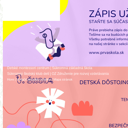
Detské montessori centrum
|
Súkromná základná škola
Súkromný školský klub detí
|
OZ Združenie pre rozvoj vzdelávania
Hore
|
Vytlačiť aktuálnu stránku
|
Mapa stránok