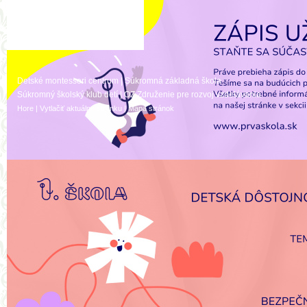
Detské montessori centrum
|
Súkromná základná škola
Súkromný školský klub detí
|
OZ Združenie pre rozvoj vzdelávania
Hore
|
Vytlačiť aktuálnu stránku
|
Mapa stránok