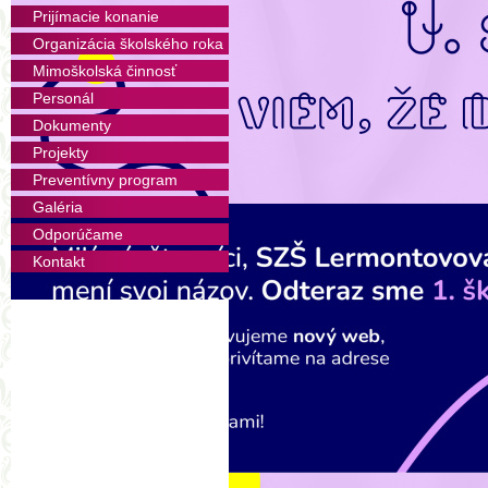
Škola poskytuje kvalitné a
Prijímacie konanie
emocionálnej inteligencie
Organizácia školského roka
všetkými členmi našej školsk
Mimoškolská činnosť
personál, naši partneri).
Personál
nevhodného správania, násl
Dokumenty
správaniu sú zamestnanci škol
v našich zariadeniach starostl
Projekty
Preventívny program
Etická výchova a jej prierez
Galéria
v rámci školského vzdeláv
zvládanie záťažových situácií,
Odporúčame
Kontakt
Sme hrdí na správanie žiakov 
školami (súťaže, výcviky, osla
pozitívne spätné väzby k ho
verejnosťou, rodičmi a prof
medziľudských vzťahov sú jedným
vyberajú.