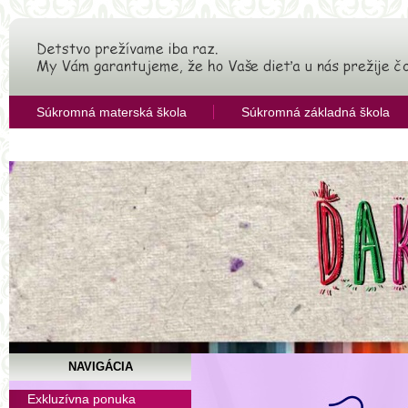
Súkromná materská škola
Súkromná základná škola
OZ Združenie pre rozvoj vzdelávania
NAVIGÁCIA
Súkromná základná šk
Exkluzívna ponuka