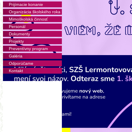
Súkromná základná škola na
Prijímacie konanie
vzdelávacia inštitúcia.
Organizácia školského roka
Mimoškolská činnosť
Poskytuje špičkové primárne a
čo najkvalitnejšie pripraviť d
Personál
podľa jeho individuálnych potr
Dokumenty
určených vzdelávacích cieľov.
Projekty
Škola je súčasťou uceleného 
Preventívny program
centrom a Súkromným škols
Galéria
k učeniu, využíva to najlepšie 
Odporúčame
smerov.
Kontakt
Našimi klientmi sú nároční 
vyberajú profesionálne pro
výnimočnú dôležitosť základ
ktoré šťastné a zmysluplné dets
Našou značkou je profesionali
a flexibilita.
Naším kľúčovým výstupom j
a vychované, šťastné a zdravé