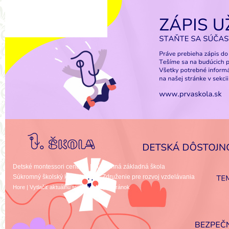
a moderný učiteľ.
Škola má výnimočné čaro 
nadštandardným vybavením 
vďaka dynamickej, tvorivej, pri
vzájomnej podpory a rešpekt
všetkých členov našej školskej
Pestrosťou a pružnosťou vzdel
prostredím, profesionálnym p
a rešpektovanie osobitosti di
edukačných metód ponúkame p
k tradičnému systému vzdelá
podľa aktuálnych trendov v EÚ
Detské montessori centrum
|
Súkromná základná škola
Súkromný školský klub detí
|
OZ Združenie pre rozvoj vzdelávania
Hore
|
Vytlačiť aktuálnu stránku
|
Mapa stránok