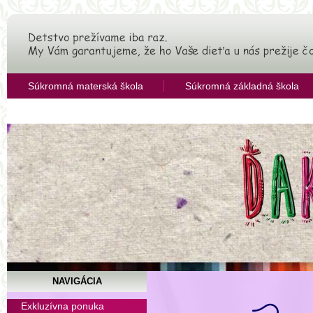
Súkromná materská škola
Súkromná základná škola
OZ Združenie pre rozvoj vzdelávania
NAVIGÁCIA
Súkromná základná šk
Exkluzívna ponuka