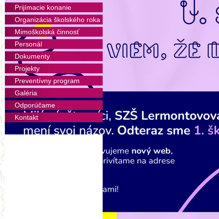
Súkromná základná škola na
Prijímacie konanie
vzdelávacia inštitúcia.
Organizácia školského roka
Mimoškolská činnosť
Poskytuje špičkové primárne a
čo najkvalitnejšie pripraviť d
Personál
podľa jeho individuálnych potr
Dokumenty
určených vzdelávacích cieľov.
Projekty
Škola je súčasťou uceleného 
Preventívny program
centrom a Súkromným škols
Galéria
k učeniu, využíva to najlepšie 
Odporúčame
smerov.
Kontakt
Našimi klientmi sú nároční 
vyberajú profesionálne pro
výnimočnú dôležitosť základ
ktoré šťastné a zmysluplné dets
Našou značkou je profesionali
a flexibilita.
Naším kľúčovým výstupom j
a vychované, šťastné a zdravé