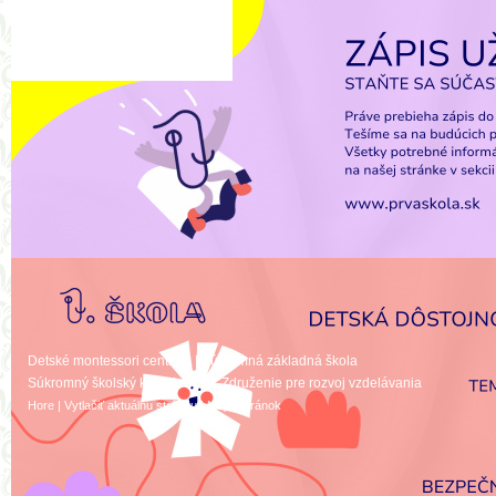
a moderný učiteľ.
Škola má výnimočné čaro 
nadštandardným vybavením 
vďaka dynamickej, tvorivej, pri
vzájomnej podpory a rešpekt
všetkých členov našej školskej
Pestrosťou a pružnosťou vzdel
prostredím, profesionálnym p
a rešpektovanie osobitosti di
edukačných metód ponúkame p
k tradičnému systému vzdelá
podľa aktuálnych trendov v EÚ
Detské montessori centrum
|
Súkromná základná škola
Súkromný školský klub detí
|
OZ Združenie pre rozvoj vzdelávania
Hore
|
Vytlačiť aktuálnu stránku
|
Mapa stránok